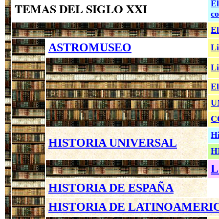
El
TEMAS DEL SIGLO XXI
co
El
ASTROMUSEO
Li
Li
El
U
C
Hi
HISTORIA UNIVERSAL
H
L
HISTORIA DE ESPAÑA
HISTORIA DE LATINOAMERI