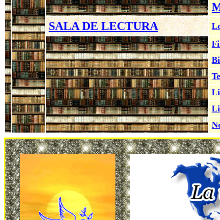
M
SALA DE LECTURA
Lo
Fi
Bi
Te
Li
Li
No