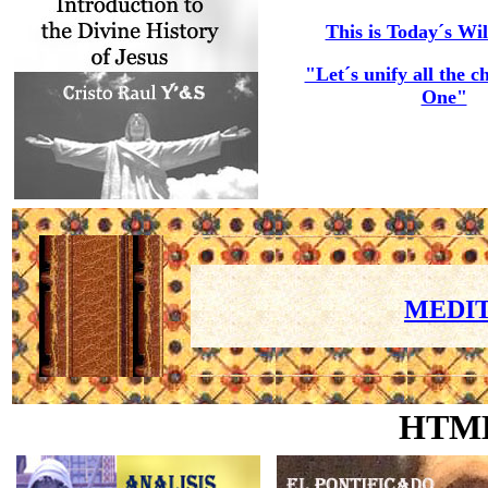
This is Today´s Wil
"Let´s unify all the c
One"
MEDIT
HTM