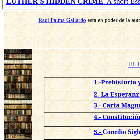
LUTHER'S HIDDEN CRIME
. A short E
Raúl Palma Gallardo
está en poder de la aut
EL 
1.-Prehistoria 
2.-La Esperanz
3.- Carta Magna
4.-
Constitució
Concilio Sig
5.-