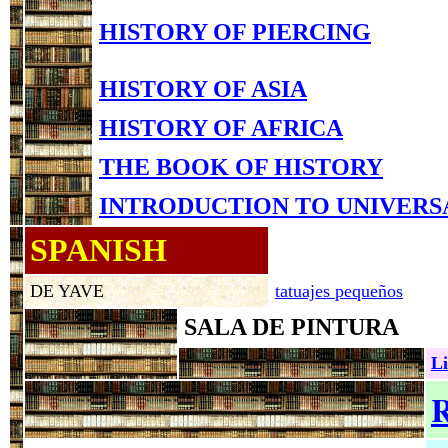
HISTORY OF PIERCING
HISTORY OF ASIA
HISTORY OF AFRICA
THE BOOK OF HISTORY
INTRODUCTION TO UNIVERS
SPANISH
DE YAVE
tatuajes pequeños
SALA DE PINTURA
Li
R