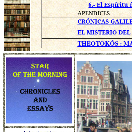
6.-
El Espíritu 
APENDICES
CRÓNICAS GALIL
EL MISTERIO DEL
THEOTOKÓS :
MA