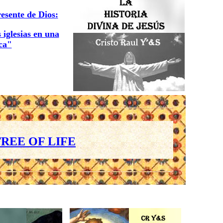
resente de Dios:
 iglesias en una
ica"
REE OF LIFE