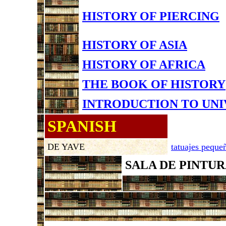
HISTORY OF PIERCING
HISTORY OF ASIA
HISTORY OF AFRICA
THE BOOK OF HISTORY
INTRODUCTION TO UNI
SPANISH
DE YAVE
tatuajes peque
SALA DE PINTU