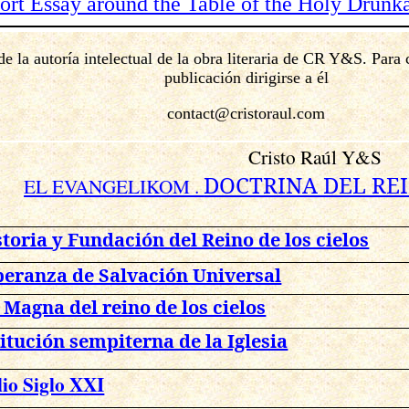
hort Essay around the Table of the Holy Drunk
de la autoría intelectual de la obra literaria de CR Y&S. Para
publicación dirigirse a él
contact@cristoraul.com
Cristo Raúl Y&S
DOCTRINA DEL REI
EL EVANGELIKOM .
storia y Fundación del Reino de los cielos
peranza de Salvación Universal
a Magna del reino de los cielos
itución sempiterna de la Iglesia
lio Siglo XXI