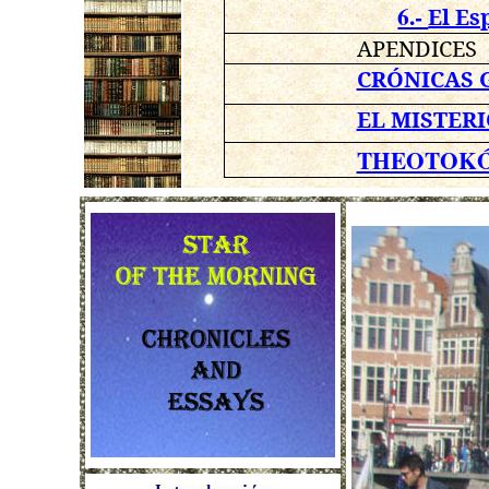
6.-
El Es
APENDICES
CRÓNICAS 
EL MISTERI
THEOTOKÓ