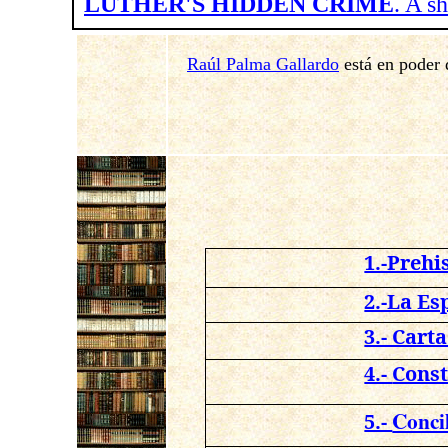
LUTHER'S HIDDEN CRIME
. A s
Raúl Palma Gallardo
está en poder 
1.-Prehi
2.-La Es
3.- Cart
4.-
Const
Conci
5.-