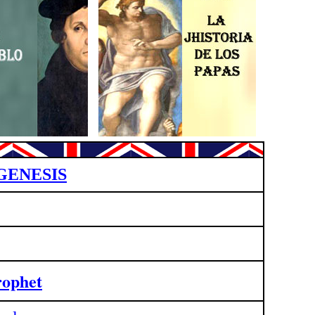
GENESIS
rophet