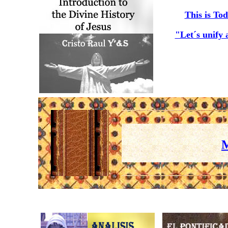
This is To
"Let´s unify 