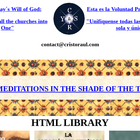
day´s Will of God:
Esta es la Voluntad P
all the churches into
"Unifiquense todas las
One"
sola y ún
contact@
cristoraul.com
MEDITATIONS IN THE SHADE OF THE T
HTML LIBRARY