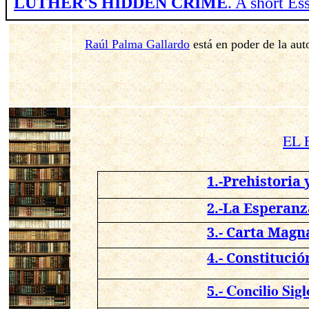
LUTHER'S HIDDEN CRIME
. A short E
Raúl Palma Gallardo
está en poder de la aut
EL 
1.-Prehistoria 
2.-La Esperanz
3.- Carta Magna
4.-
Constitució
Concilio Sig
5.-