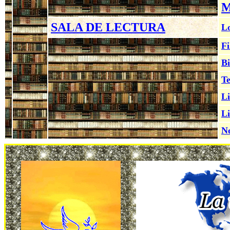
M
SALA DE LECTURA
Lo
Fi
Bi
Te
Li
Li
No