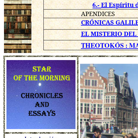
6.-
El Espíritu 
APENDICES
CRÓNICAS GALIL
EL MISTERIO DEL
THEOTOKÓS :
MA