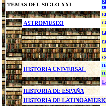
El
TEMAS DEL SIGLO XXI
co
El
ASTROMUSEO
Li
Li
El
U
C
Hi
HISTORIA UNIVERSAL
H
L
HISTORIA DE ESPAÑA
HISTORIA DE LATINOAMERI