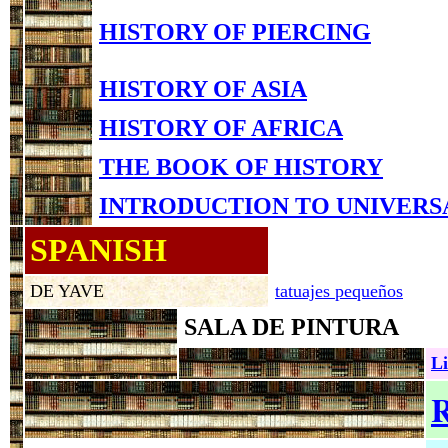
HISTORY OF PIERCING
HISTORY OF ASIA
HISTORY OF AFRICA
THE BOOK OF HISTORY
INTRODUCTION TO UNIVERS
SPANISH
DE YAVE
tatuajes pequeños
SALA DE PINTURA
Li
R