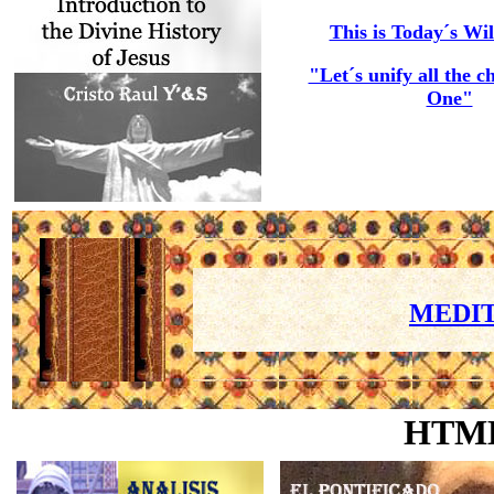
This is Today´s Wil
"Let´s unify all the c
One"
MEDIT
HTM