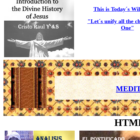
This is Today´s Wil
"Let´s unify all the c
One"
MEDIT
HTM