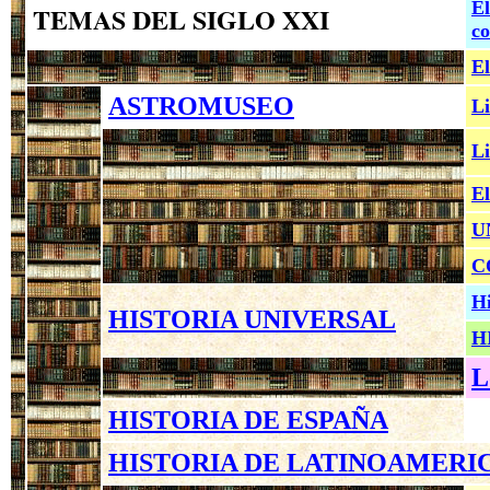
El
TEMAS DEL SIGLO XXI
co
El
ASTROMUSEO
Li
Li
El
U
C
Hi
HISTORIA UNIVERSAL
H
L
HISTORIA DE ESPAÑA
HISTORIA DE LATINOAMERI