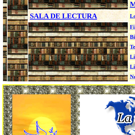
M
SALA DE LECTURA
Lo
Fi
Bi
Te
Li
Li
No