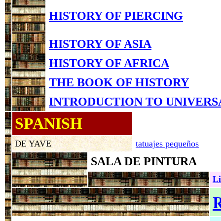
HISTORY OF PIERCING
HISTORY OF ASIA
HISTORY OF AFRICA
THE BOOK OF HISTORY
INTRODUCTION TO UNIVERS
SPANISH
DE YAVE
tatuajes pequeños
SALA DE PINTURA
Li
R