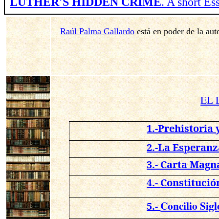
LUTHER'S HIDDEN CRIME
. A short E
Raúl Palma Gallardo
está en poder de la aut
EL 
1.-Prehistoria 
2.-La Esperanz
3.- Carta Magna
4.-
Constitució
Concilio Sig
5.-