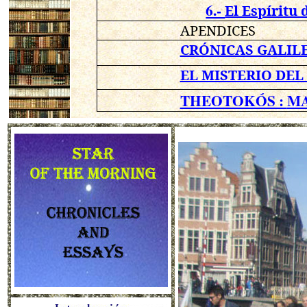
6.-
El Espíritu 
APENDICES
CRÓNICAS GALIL
EL MISTERIO DEL
THEOTOKÓS :
MA