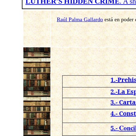
LUTHER'S HIDDEN CRIME
. A s
Raúl Palma Gallardo
está en poder 
1.-Prehi
2.-La Es
3.- Cart
4.-
Const
Conci
5.-