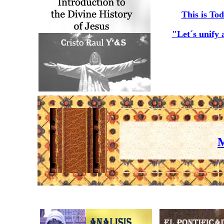
This is To
"Let´s unify 