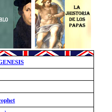
GENESIS
rophet