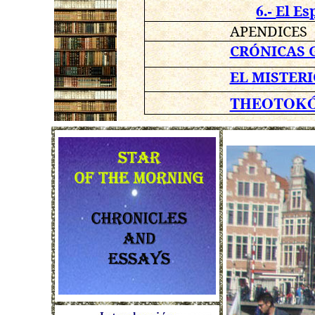
6.-
El Es
APENDICES
CRÓNICAS 
EL MISTERI
THEOTOKÓ