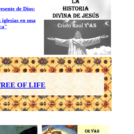
resente de Dios:
 iglesias en una
ica"
REE OF LIFE