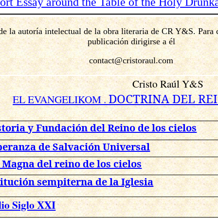
hort Essay around the Table of the Holy Drunk
de la autoría intelectual de la obra literaria de CR Y&S. Para
publicación dirigirse a él
contact@cristoraul.com
Cristo Raúl Y&S
DOCTRINA DEL REI
EL EVANGELIKOM .
storia y Fundación del Reino de los cielos
peranza de Salvación Universal
a Magna del reino de los cielos
itución sempiterna de la Iglesia
lio Siglo XXI