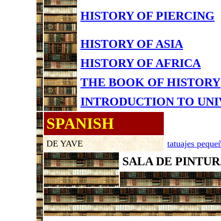
HISTORY OF PIERCING
HISTORY OF ASIA
HISTORY OF AFRICA
THE BOOK OF HISTORY
INTRODUCTION TO UNI
SPANISH
DE YAVE
tatuajes peque
SALA DE PINTU