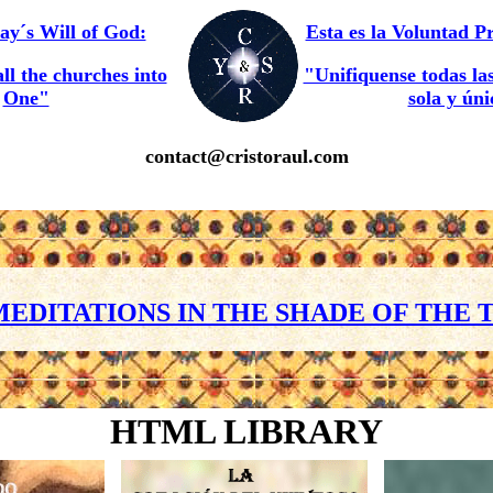
day´s Will of God:
Esta es la Voluntad P
all the churches into
"Unifiquense todas las
One"
sola y ún
contact@
cristoraul.com
MEDITATIONS IN THE SHADE OF THE T
HTML LIBRARY