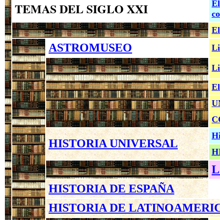
El
TEMAS DEL SIGLO XXI
co
El
ASTROMUSEO
Li
Li
El
U
C
Hi
HISTORIA UNIVERSAL
H
L
HISTORIA DE ESPAÑA
HISTORIA DE LATINOAMERI