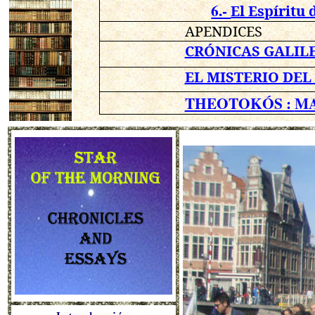
6.-
El Espíritu 
APENDICES
CRÓNICAS GALIL
EL MISTERIO DEL
THEOTOKÓS :
MA