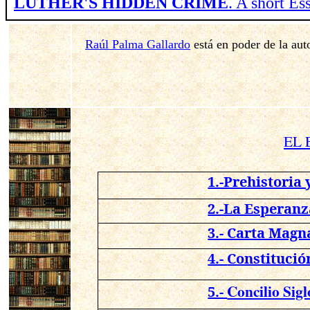
LUTHER'S HIDDEN CRIME
. A short E
Raúl Palma Gallardo
está en poder de la aut
EL 
1.-Prehistoria 
2.-La Esperanz
3.- Carta Magna
4.-
Constitució
Concilio Sig
5.-