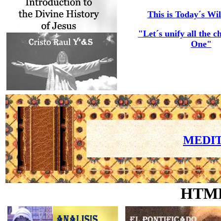
This is Today´s Wil
"Let´s unify all the c
One"
MEDIT
HTM