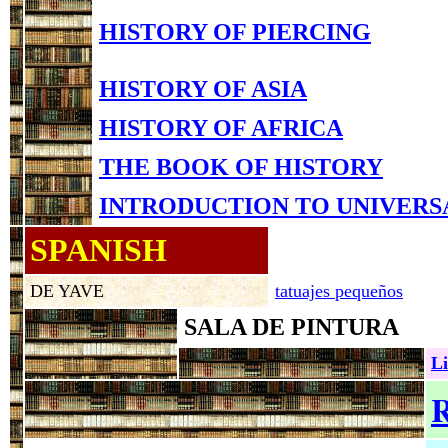
HISTORY OF PIERCING
HISTORY OF ASIA
HISTORY OF AFRICA
THE BOOK OF HISTORY
INTRODUCTION TO UNIVERS
SPANISH
DE YAVE
tatuajes pequeños
SALA DE PINTURA
Li
R