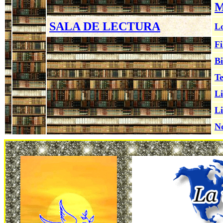
M
SALA DE LECTURA
Lo
Fi
Bi
Te
Li
Li
No