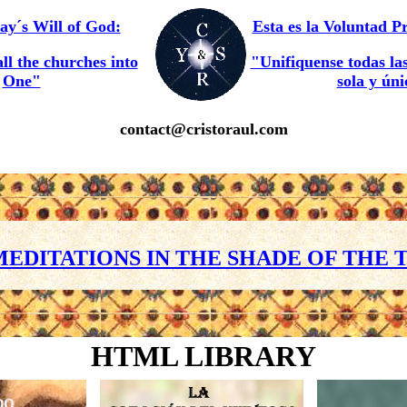
day´s Will of God:
Esta es la Voluntad P
all the churches into
"Unifiquense todas las
One"
sola y ún
contact@
cristoraul.com
MEDITATIONS IN THE SHADE OF THE T
HTML LIBRARY