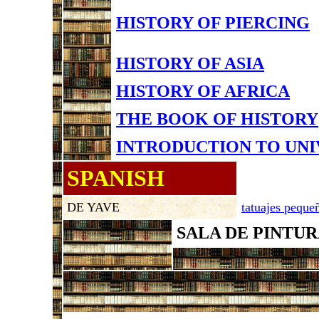
HISTORY OF PIERCING
HISTORY OF ASIA
HISTORY OF AFRICA
THE BOOK OF HISTORY
INTRODUCTION TO UNI
SPANISH
DE YAVE
tatuajes peque
SALA DE PINTU