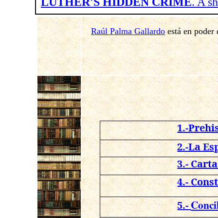
LUTHER'S HIDDEN CRIME
. A s
Raúl Palma Gallardo
está en poder 
1.-Prehi
2.-La Es
3.- Cart
4.-
Const
Conci
5.-