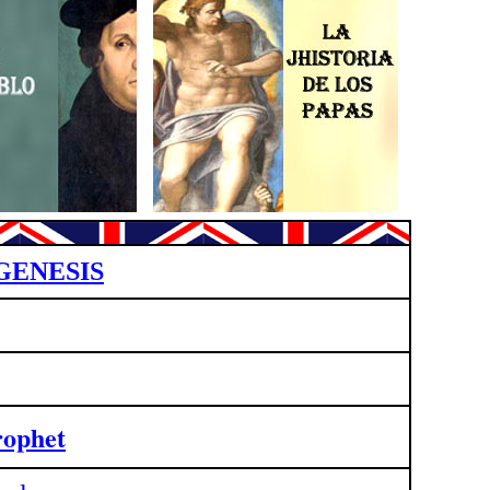
GENESIS
rophet