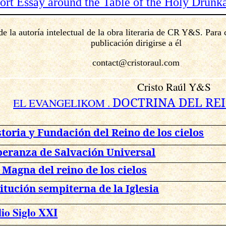
hort Essay around the Table of the Holy Drunk
de la autoría intelectual de la obra literaria de CR Y&S. Para
publicación dirigirse a él
contact@cristoraul.com
Cristo Raúl Y&S
DOCTRINA DEL REI
EL EVANGELIKOM .
storia y Fundación del Reino de los cielos
peranza de Salvación Universal
a Magna del reino de los cielos
itución sempiterna de la Iglesia
lio Siglo XXI