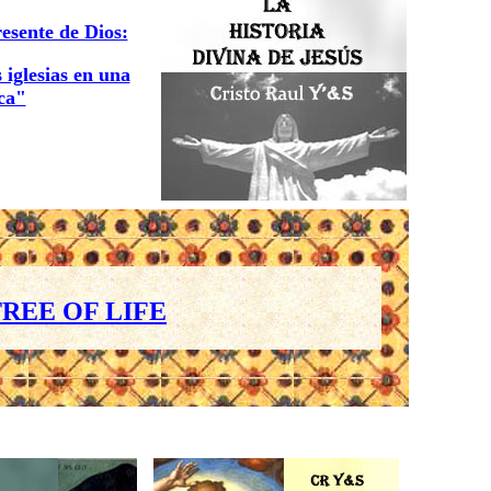
resente de Dios:
 iglesias en una
ica"
REE OF LIFE