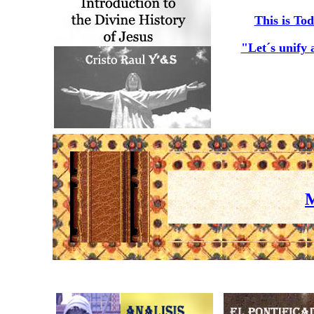
This is To
"Let´s unify 