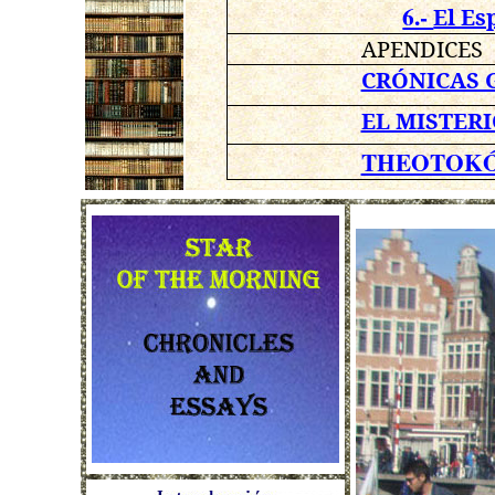
6.-
El Es
APENDICES
CRÓNICAS 
EL MISTERI
THEOTOKÓ