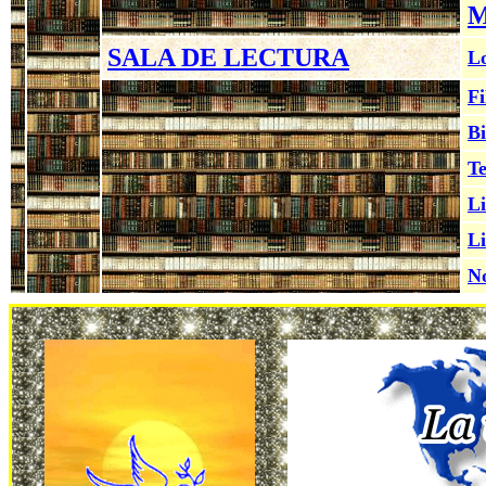
M
SALA DE LECTURA
Lo
Fi
Bi
Te
Li
Li
No