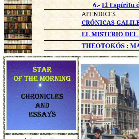
6.-
El Espíritu 
APENDICES
CRÓNICAS GALIL
EL MISTERIO DEL
THEOTOKÓS :
MA