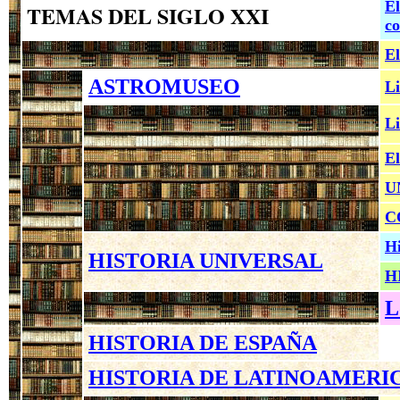
El
TEMAS DEL SIGLO XXI
co
El
ASTROMUSEO
Li
Li
El
U
C
Hi
HISTORIA UNIVERSAL
H
L
HISTORIA DE ESPAÑA
HISTORIA DE LATINOAMERI