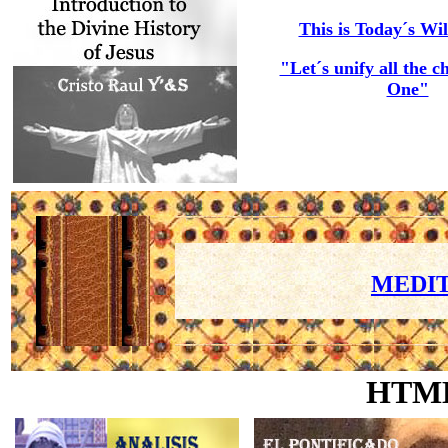
This is Today´s Wil
"Let´s unify all the c
One"
MEDIT
HTM