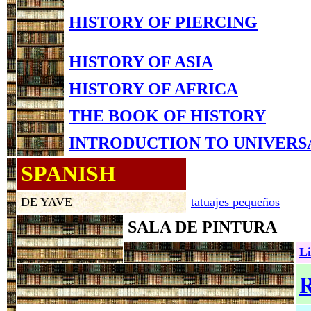
HISTORY OF PIERCING
HISTORY OF ASIA
HISTORY OF AFRICA
THE BOOK OF HISTORY
INTRODUCTION TO UNIVERS
SPANISH
DE YAVE
tatuajes pequeños
SALA DE PINTURA
Li
R