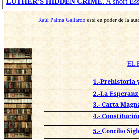
LUTHER'S HIDDEN CRIME
. A short E
Raúl Palma Gallardo
está en poder de la aut
EL 
1.-Prehistoria 
2.-La Esperanz
3.- Carta Magna
4.-
Constitució
Concilio Sig
5.-