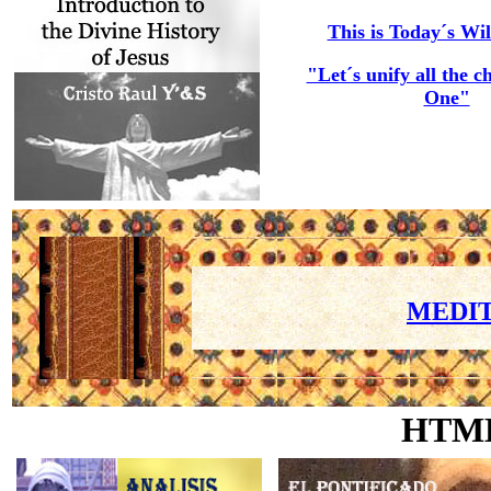
This is Today´s Wil
"Let´s unify all the c
One"
MEDIT
HTM