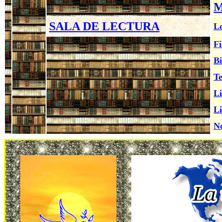
M
SALA DE LECTURA
Lo
Fi
Bi
Te
Li
Li
No