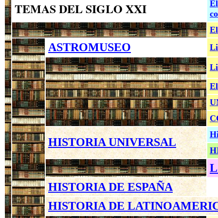
El
TEMAS DEL SIGLO XXI
co
El
ASTROMUSEO
Li
Li
El
U
C
Hi
HISTORIA UNIVERSAL
H
L
HISTORIA DE ESPAÑA
HISTORIA DE LATINOAMERI