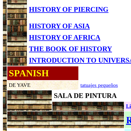
HISTORY OF PIERCING
HISTORY OF ASIA
HISTORY OF AFRICA
THE BOOK OF HISTORY
INTRODUCTION TO UNIVERS
SPANISH
DE YAVE
tatuajes pequeños
SALA DE PINTURA
Li
R