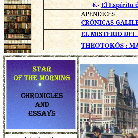
6.-
El Espíritu 
APENDICES
CRÓNICAS GALIL
EL MISTERIO DEL
THEOTOKÓS :
MA