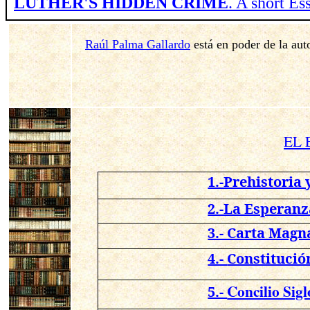
LUTHER'S HIDDEN CRIME
. A short E
Raúl Palma Gallardo
está en poder de la aut
EL 
1.-Prehistoria 
2.-La Esperanz
3.- Carta Magna
4.-
Constitució
Concilio Sig
5.-