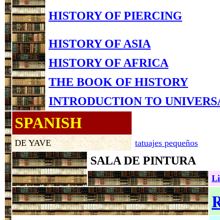
HISTORY OF PIERCING
HISTORY OF ASIA
HISTORY OF AFRICA
THE BOOK OF HISTORY
INTRODUCTION TO UNIVERS
SPANISH
DE YAVE
tatuajes pequeños
SALA DE PINTURA
Li
R