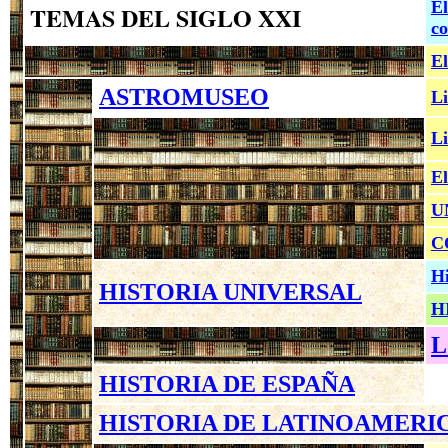
El
TEMAS DEL SIGLO XXI
co
El
ASTROMUSEO
Li
Li
El
U
C
Hi
HISTORIA UNIVERSAL
H
L
HISTORIA DE ESPAÑA
HISTORIA DE LATINOAMERI