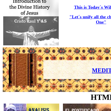
This is Today´s Wil
"Let´s unify all the c
One"
MEDIT
HTM