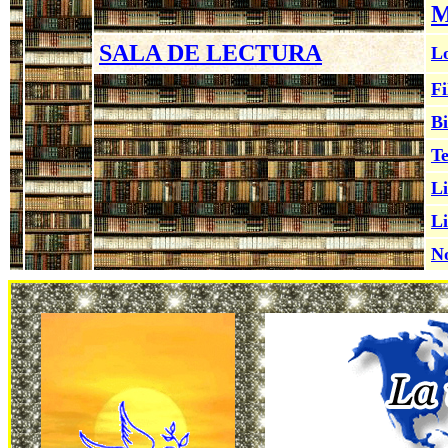
M
SALA DE LECTURA
Lo
Fi
Bi
Te
Li
Li
No