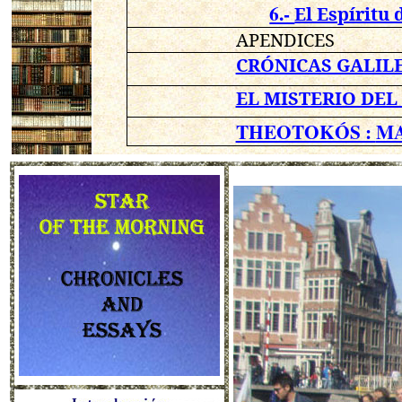
6.-
El Espíritu 
APENDICES
CRÓNICAS GALIL
EL MISTERIO DEL
THEOTOKÓS :
MA