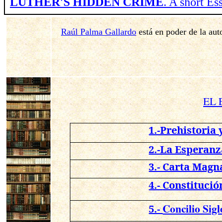
LUTHER'S HIDDEN CRIME
. A short E
Raúl Palma Gallardo
está en poder de la aut
EL 
1.-Prehistoria 
2.-La Esperanz
3.- Carta Magna
4.-
Constitució
Concilio Sig
5.-