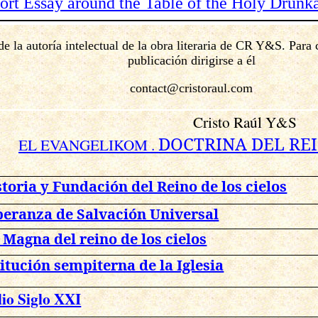
hort Essay around the Table of the Holy Drunk
de la autoría intelectual de la obra literaria de CR Y&S. Para
publicación dirigirse a él
contact@cristoraul.com
Cristo Raúl Y&S
DOCTRINA DEL REI
EL EVANGELIKOM .
storia y Fundación del Reino de los cielos
peranza de Salvación Universal
a Magna del reino de los cielos
itución sempiterna de la Iglesia
lio Siglo XXI