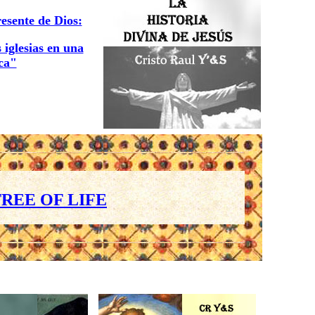
resente de Dios:
 iglesias en una
ica"
REE OF LIFE