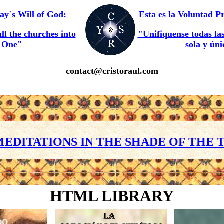
day´s Will of God:
Esta es la Voluntad P
all the churches into
"Unifiquense todas las
One"
sola y ún
contact@
cristoraul.com
MEDITATIONS IN THE SHADE OF THE T
HTML LIBRARY