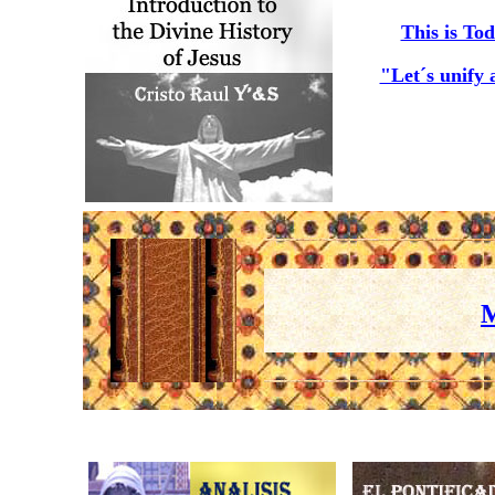
This is To
"Let´s unify 