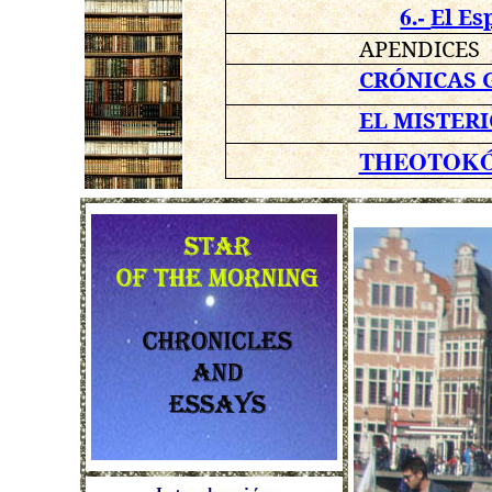
6.-
El Es
APENDICES
CRÓNICAS 
EL MISTERI
THEOTOKÓ