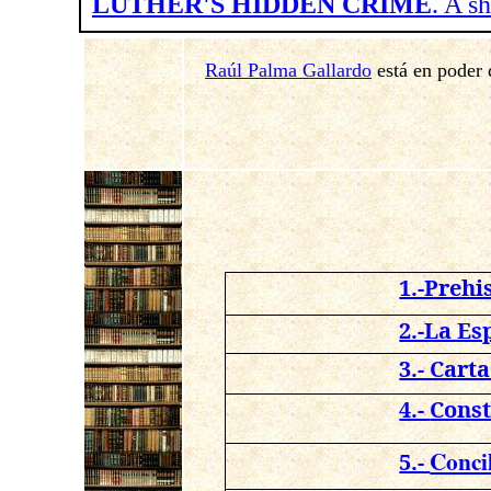
LUTHER'S HIDDEN CRIME
. A s
Raúl Palma Gallardo
está en poder 
1.-Prehi
2.-La Es
3.- Cart
4.-
Const
Conci
5.-