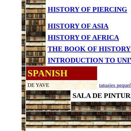
HISTORY OF PIERCING
HISTORY OF ASIA
HISTORY OF AFRICA
THE BOOK OF HISTORY
INTRODUCTION TO UNI
SPANISH
DE YAVE
tatuajes peque
SALA DE PINTU