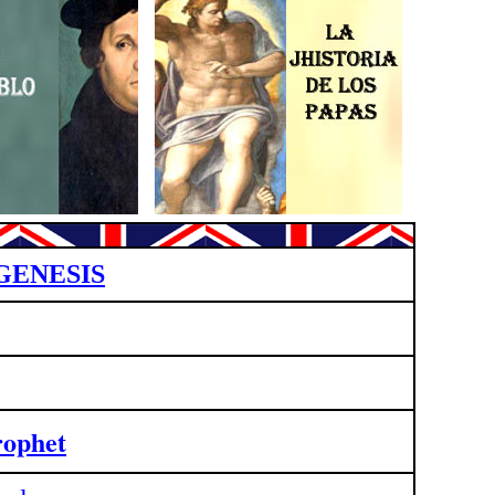
GENESIS
rophet