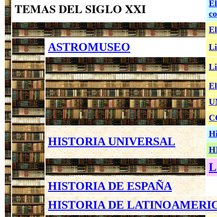
El
TEMAS DEL SIGLO XXI
co
El
ASTROMUSEO
Li
Li
El
U
C
Hi
HISTORIA UNIVERSAL
H
L
HISTORIA DE ESPAÑA
HISTORIA DE LATINOAMERI