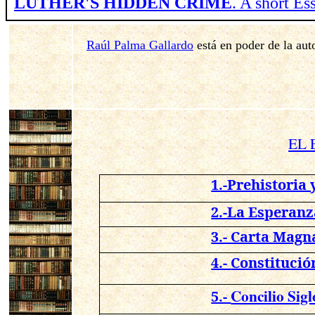
LUTHER'S HIDDEN CRIME
. A short E
Raúl Palma Gallardo
está en poder de la aut
EL 
1.-Prehistoria 
2.-La Esperanz
3.- Carta Magna
4.-
Constitució
Concilio Sig
5.-