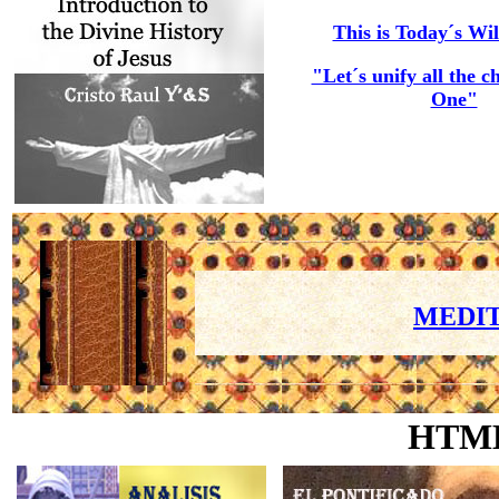
This is Today´s Wil
"Let´s unify all the c
One"
MEDIT
HTM