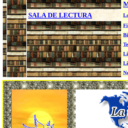
M
SALA DE LECTURA
Lo
Fi
Bi
Te
Li
Li
No