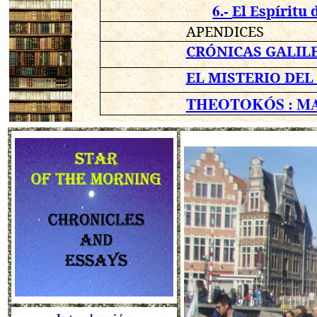
6.-
El Espíritu 
APENDICES
CRÓNICAS GALIL
EL MISTERIO DEL
THEOTOKÓS :
MA