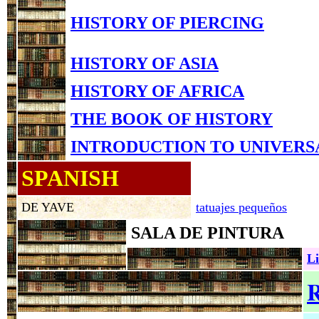
HISTORY OF PIERCING
HISTORY OF ASIA
HISTORY OF AFRICA
THE BOOK OF HISTORY
INTRODUCTION TO UNIVERS
SPANISH
DE YAVE
tatuajes pequeños
SALA DE PINTURA
Li
R