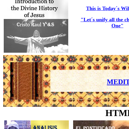
This is Today´s Wil
"Let´s unify all the c
One"
MEDIT
HTM