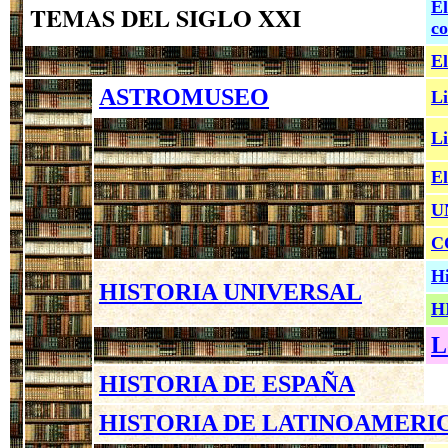
El
TEMAS DEL SIGLO XXI
co
El
ASTROMUSEO
Li
Li
El
U
C
Hi
HISTORIA UNIVERSAL
H
L
HISTORIA DE ESPAÑA
HISTORIA DE LATINOAMERI