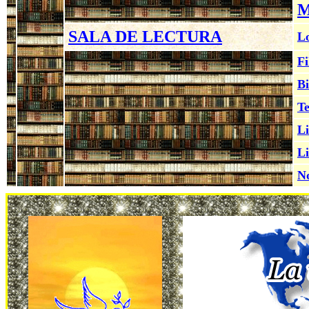
M
SALA DE LECTURA
Lo
Fi
Bi
Te
Li
Li
No