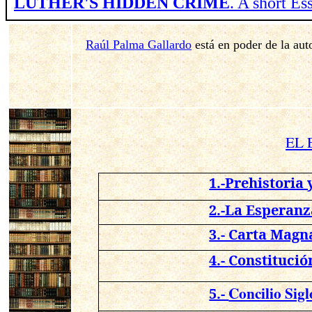
LUTHER'S HIDDEN CRIME
. A short E
Raúl Palma Gallardo
está en poder de la aut
EL 
1.-Prehistoria 
2.-La Esperanz
3.- Carta Magna
4.-
Constitució
Concilio Sig
5.-