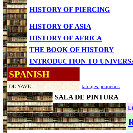
HISTORY OF PIERCING
HISTORY OF ASIA
HISTORY OF AFRICA
THE BOOK OF HISTORY
INTRODUCTION TO UNIVERS
SPANISH
DE YAVE
tatuajes pequeños
SALA DE PINTURA
Li
R