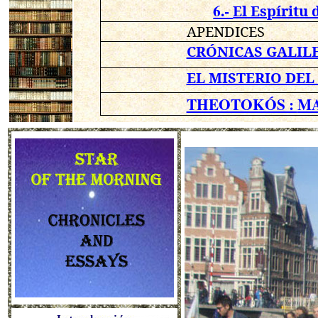
6.-
El Espíritu 
APENDICES
CRÓNICAS GALIL
EL MISTERIO DEL
THEOTOKÓS :
MA