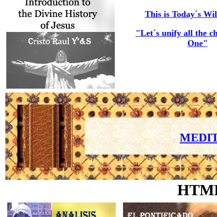
This is Today´s Wil
"Let´s unify all the c
One"
MEDIT
HTM