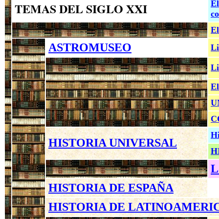
El
TEMAS DEL SIGLO XXI
co
El
ASTROMUSEO
Li
Li
El
U
C
Hi
HISTORIA UNIVERSAL
H
L
HISTORIA DE ESPAÑA
HISTORIA DE LATINOAMERI