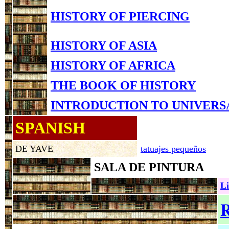
HISTORY OF PIERCING
HISTORY OF ASIA
HISTORY OF AFRICA
THE BOOK OF HISTORY
INTRODUCTION TO UNIVERS
SPANISH
DE YAVE
tatuajes pequeños
SALA DE PINTURA
Li
R