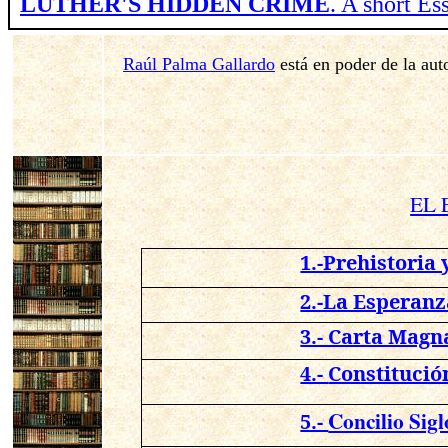
LUTHER'S HIDDEN CRIME
. A short E
Raúl Palma Gallardo
está en poder de la aut
EL 
1.-Prehistoria 
2.-La Esperanz
3.- Carta Magna
4.-
Constitució
Concilio Sig
5.-