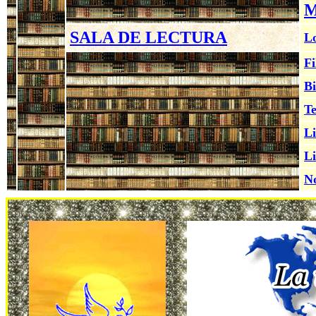
M
SALA DE LECTURA
Lo
Fi
Bi
Te
Li
Li
No