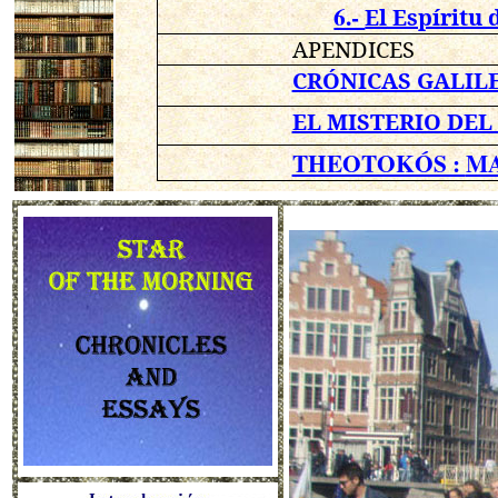
6.-
El Espíritu 
APENDICES
CRÓNICAS GALIL
EL MISTERIO DEL
THEOTOKÓS :
MA