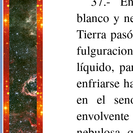
37.- E
blanco y ne
Tierra pasó
fulguraci
líquido, p
enfriarse h
en el sen
envolven
nebulosa q