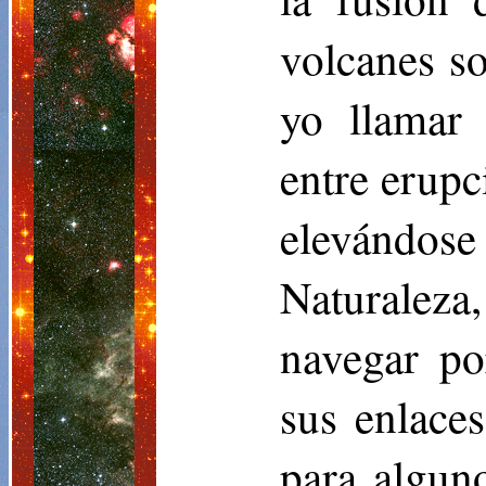
volcanes s
yo llamar
entre erupc
elevándos
Naturaleza
navegar por
sus enlaces
para alguno