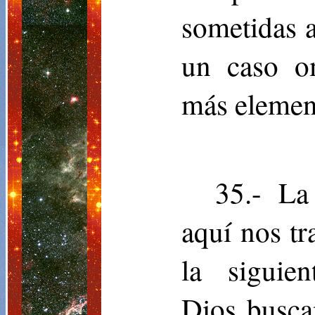
sometidas a
un caso o
más element
35.- La
aquí nos tr
la siguie
Dios busca