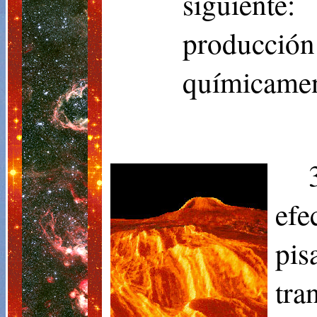
siguient
producc
químicamen
efe
pi
tra