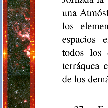
una Atmósf
los eleme
espacios 
todos los 
terráquea 
de los demá