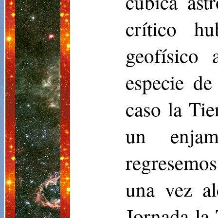
cúbica ast
crítico h
geofísico
especie de
caso la Tie
un enjam
regresemos
una vez al
Jornada la 