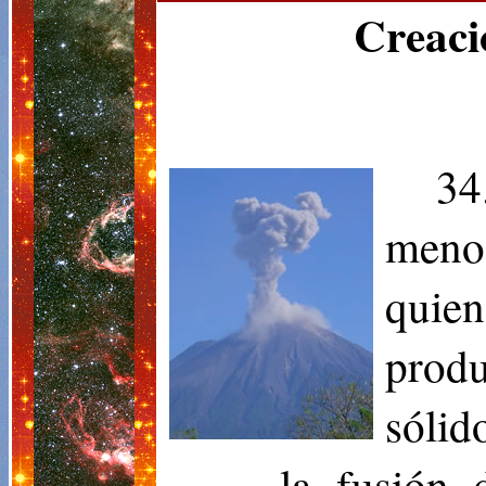
Creaci
34
meno
quie
produ
sólid
la fusión 