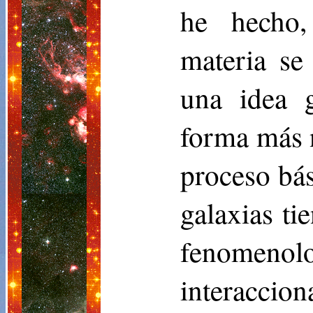
he hecho,
materia se
una idea g
forma más n
proceso bási
galaxias ti
fenomeno
interaccio