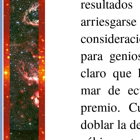
resultado
arriesgars
considerac
para genio
claro que 
mar de ecu
premio. C
doblar la d