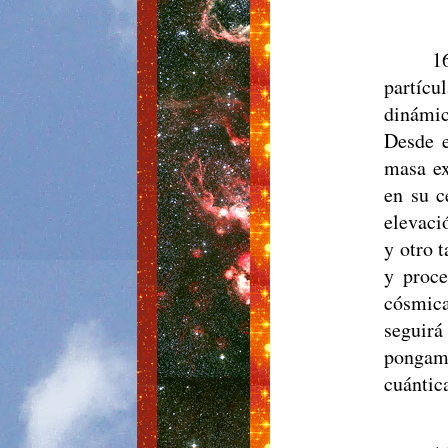
1
partícu
dinámic
Desde e
masa ex
en su c
elevaci
y otro 
y proce
cósmica
seguirá
pongamo
cuántica