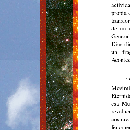
activid
propia 
transfo
de un 
General
Dios di
un fra
Acontec
1
Movimie
Eternid
esa Mul
revoluc
cósmic
fenomen