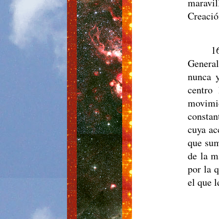
maravil
Creació
1
Genera
nunca y
centro 
movimie
constan
cuya ac
que sum
de la m
por la 
el que 