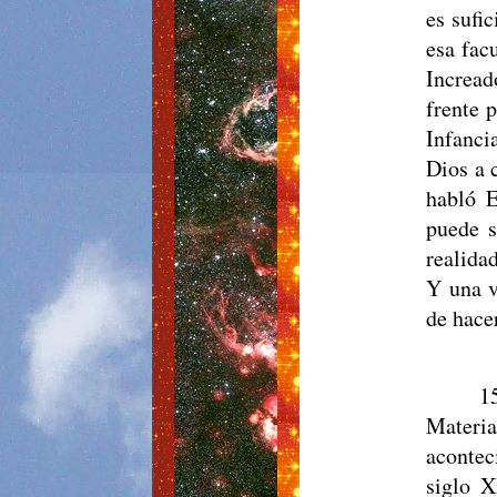
es sufi
esa fac
Incread
frente 
Infanci
Dios a 
habló 
puede s
realida
Y una v
de hace
1
Materi
acontec
siglo X