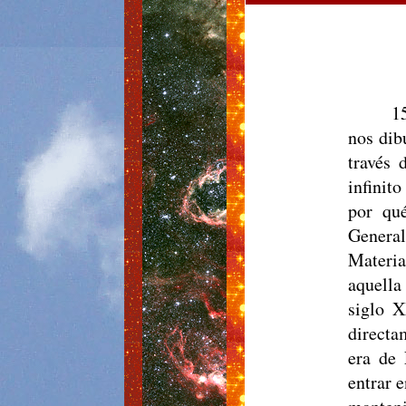
1
nos dib
través 
infinit
por qu
General
Materia
aquella
siglo X
directa
era de 
entrar 