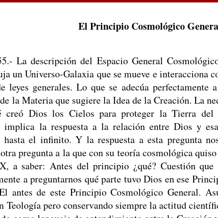
El Principio Cosmológico Genera
55.- La descripción del Espacio General Cosmológi
uja un Universo-Galaxia que se mueve e interacciona c
de leyes generales. Lo que se adecúa perfectamente a
o de la Materia que sugiere la Idea de la Creación. La 
é creó Dios los Cielos para proteger la Tierra de
 implica la respuesta a la relación entre Dios y es
 hasta el infinito. Y la respuesta a esta pregunta no
 otra pregunta a la que con su teoría cosmológica quiso
X, a saber: Antes del principio ¿qué? Cuestión que
mente a preguntarnos qué parte tuvo Dios en ese Princi
El antes de este Principio Cosmológico General. As
en Teología pero conservando siempre la actitud científi