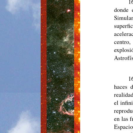
1
donde 
Simulan
superfi
acelera
centro,
explosi
Astrofí
1
haces d
realida
el infi
reprodu
en las 
Espacio