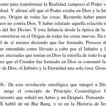
ciente para transformar la Realidad, tampoco el Poder si
ultad. Y afirmé allí que el Poder estaba en Dios y la In
ora, Origen de todas las cosas. Recuerdo haber puest
pero no contra Dios. Y haber relatado aquella relación 
a del Ser Divino. Y esta Infancia desde la óptica de la
convertirse en el Origen de todas las cosas nuevas. En 
El de sí mismo diciendo que fue formado. Proceso 
er entendido como llevado a cabo por el Infinito y 
des increadas que tenían en Dios la estrella de todo lo q
ez que el Creador fue formado en Dios se consumó la
r de Dios, el Infinito y la Eternidad una sola cosa. Gro
58.- De esta revolución ontológica que integró a Di
a surge el concepto de Principio Cosmológico G
imiento que señaló un Antes y un Después. Pensando e
X habló de un Big Bang, y yo en la Historia de Jes