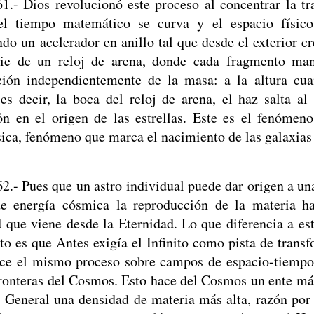
61.- Dios revolucionó este proceso al concentrar la t
el tiempo matemático se curva y el espacio físico
do un acelerador en anillo tal que desde el exterior cr
cie de un reloj de arena, donde cada fragmento man
ción independientemente de la masa: a la altura cua
 es decir, la boca del reloj de arena, el haz salta al
ón en el origen de las estrellas. Este es el fenóme
sica, fenómeno que marca el nacimiento de las galaxias y
62.- Pues que un astro individual puede dar origen a un
e energía cósmica la reproducción de la materia has
d que viene desde la Eternidad. Lo que diferencia a es
nito es que Antes exigía el Infinito como pista de tran
ce el mismo proceso sobre campos de espacio-tiempo
fronteras del Cosmos. Esto hace del Cosmos un ente más
 General una densidad de materia más alta, razón por