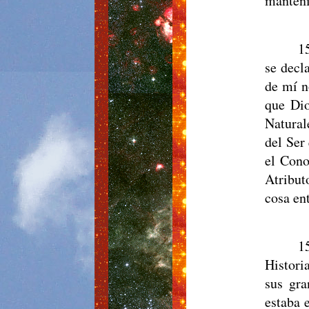
manteni
1
se decl
de mí n
que Dio
Natural
del Ser
el Cono
Atribut
cosa en
1
Histori
sus gra
estaba 