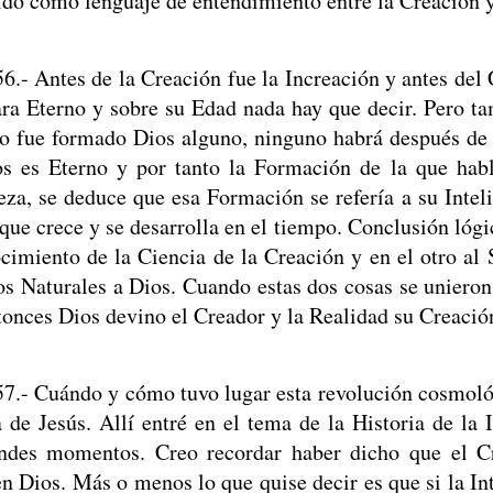
do como lenguaje de entendimiento entre la Creación y
56.- Antes de la Creación fue la Increación y antes del
ara Eterno y sobre su Edad nada hay que decir. Pero ta
o fue formado Dios alguno, ninguno habrá después de
s es Eterno y por tanto la Formación de la que habl
eza, se deduce que esa Formación se refería a su Inteli
 que crece y se desarrolla en el tiempo. Conclusión lógi
cimiento de la Ciencia de la Creación y en el otro al 
os Naturales a Dios. Cuando estas dos cosas se unieron
tonces Dios devino el Creador y la Realidad su Creació
57.- Cuándo y cómo tuvo lugar esta revolución cosmológ
a de Jesús. Allí entré en el tema de la Historia de la 
ndes momentos. Creo recordar haber dicho que el C
en Dios. Más o menos lo que quise decir es que si la In