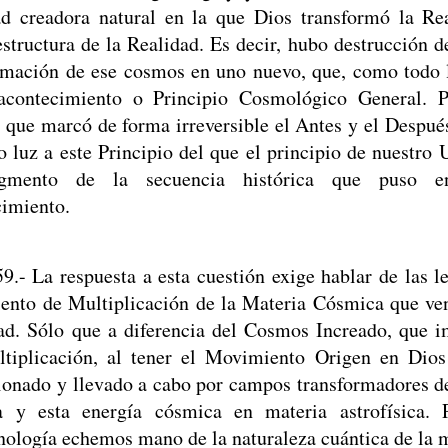
ad creadora natural en la que Dios transformó la Re
estructura de la Realidad. Es decir, hubo destrucción 
rmación de ese cosmos en uno nuevo, que, como todo 
acontecimiento o Principio Cosmológico General. P
 que marcó de forma irreversible el Antes y el Despué
o luz a este Principio del que el principio de nuestro 
gmento de la secuencia histórica que puso e
imiento.
59.- La respuesta a esta cuestión exige hablar de las 
nto de Multiplicación de la Materia Cósmica que ven
ad. Sólo que a diferencia del Cosmos Increado, que im
tiplicación, al tener el Movimiento Origen en Dio
ionado y llevado a cabo por campos transformadores de
a y esta energía cósmica en materia astrofísica. 
ología echemos mano de la naturaleza cuántica de la m